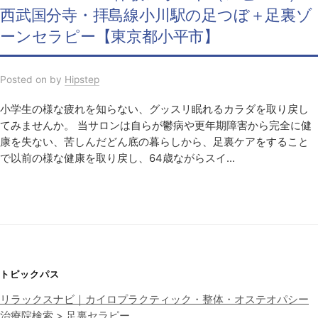
西武国分寺・拝島線小川駅の足つぼ＋足裏ゾ
ーンセラピー【東京都小平市】
Posted
on
by
Hipstep
小学生の様な疲れを知らない、グッスリ眠れるカラダを取り戻し
てみませんか。 当サロンは自らが鬱病や更年期障害から完全に健
康を失ない、苦しんだどん底の暮らしから、足裏ケアをすること
で以前の様な健康を取り戻し、64歳ながらスイ...
トピックパス
リラックスナビ｜カイロプラクティック・整体・オステオパシー
治療院検索
>
足裏セラピー