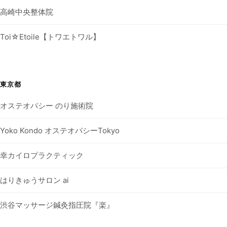
高崎中央整体院
Toi☆Etoile【トワエトワル】
東京都
オステオパシー のり施術院
Yoko Kondo オステオパシーTokyo
幸カイロプラクティック
はりきゅうサロン ai
渋谷マッサージ鍼灸指圧院『楽』