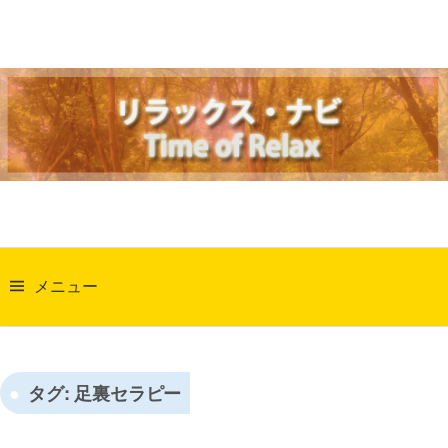
コ
ン
テ
ン
ツ
へ
ス
キ
ッ
検
プ
索:
メニュー
タグ:
足裏セラピー