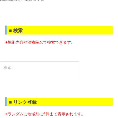
■ 検索
※施術内容や治療院名で検索できます。
検
索:
■ リンク登録
※ランダムに地域別に5件まで表示されます。