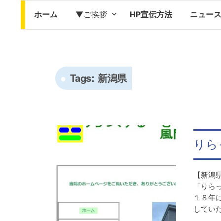
ホーム
▼ご挨拶
HP宣伝方法
ニュー
Tags:
新潟県
りら
【新潟県
「りら
１８年
していた