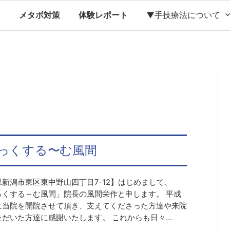
ス
メタボ対策
体験レポート
▼手技療法について
っくする〜む風間
新潟市東区東中野山四丁目7-12】はじめまして、
っくする～む風間」院長の風間栄作と申します。 平成
に当院を開院させて頂き、支えてくださった方達や来院
だいた方達に感謝いたします。 これからも日々...