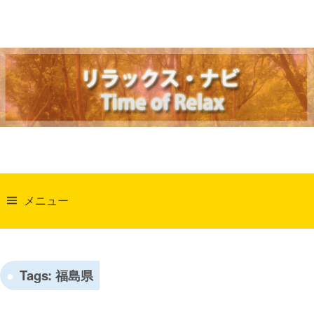
コ
ン
テ
ン
ツ
へ
ス
キ
ッ
検
プ
索:
メニュー
Tags:
福島県