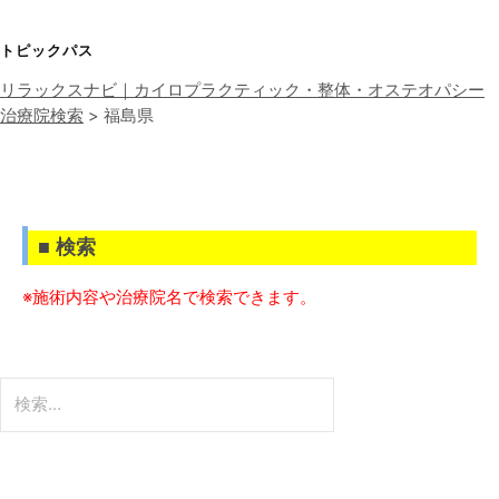
トピックパス
リラックスナビ｜カイロプラクティック・整体・オステオパシー
治療院検索
>
福島県
■ 検索
※施術内容や治療院名で検索できます。
検
索: