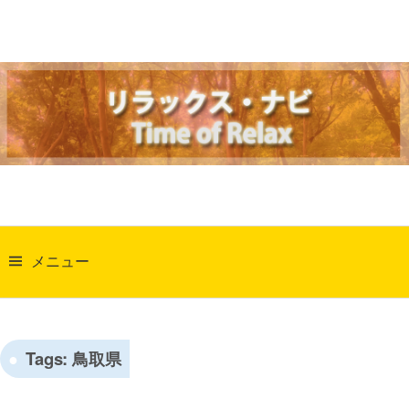
コ
ン
テ
ン
ツ
へ
ス
キ
ッ
検
プ
索:
メニュー
Tags:
鳥取県