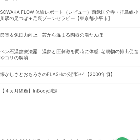
SOWAKA FLOW 体験レポート（レビュー）西武国分寺・拝島線小
川駅の足つぼ＋足裏ゾーンセラピー【東京都小平市】
節電＆免疫力向上｜芯から温まる陶器の湯たんぽ
ベン石温熱療法器｜温熱と圧刺激を同時に体感. 老廃物の排出促進
やコリの解消
懐かしさとおもろさのFLASHの公開5+4【2000年頃】
【４ヵ月経過】InBody測定