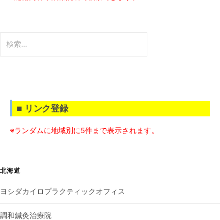
検
索:
■ リンク登録
※ランダムに地域別に5件まで表示されます。
北海道
ヨシダカイロプラクティックオフィス
調和鍼灸治療院