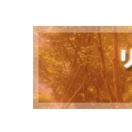
コ
ン
テ
ン
ツ
へ
ス
キ
ッ
プ