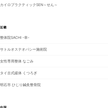
カイロプラクティックSEN～せん～
近畿
整体院SACHI -幸-
サトルオステオパシー施術院
女性専用整体 なごみ
タイ古式緩体 くつろぎ
明石市 ひじり鍼灸整骨院
中国