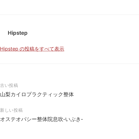
Hipstep
Hipstep の投稿をすべて表示
投
古い投稿
稿
山梨カイロプラクティック整体
ナ
新しい投稿
ビ
オステオパシー整体院息吹‐いぶき‐
ゲ
ー