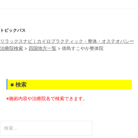
シ
ョ
ン
トピックパス
リラックスナビ｜カイロプラクティック・整体・オステオパシー
治療院検索
>
四国地方一覧
>
徳島すこやか整体院
■ 検索
※施術内容や治療院名で検索できます。
検
索: