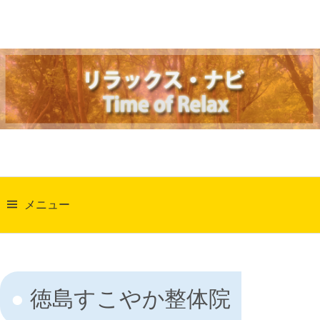
コ
ン
テ
ン
ツ
へ
ス
キ
ッ
検
プ
索:
メニュー
徳島すこやか整体院