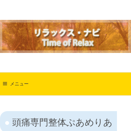
コ
ン
テ
ン
ツ
へ
ス
キ
ッ
検
プ
索:
メニュー
頭痛専門整体ぷあめりあ