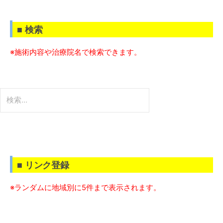
■ 検索
※施術内容や治療院名で検索できます。
検
索:
■ リンク登録
※ランダムに地域別に5件まで表示されます。