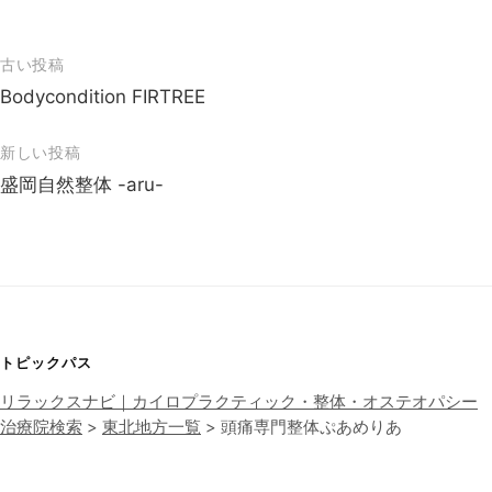
投
古い投稿
稿
Bodycondition FIRTREE
ナ
新しい投稿
ビ
盛岡自然整体 -aru-
ゲ
ー
シ
ョ
ン
トピックパス
リラックスナビ｜カイロプラクティック・整体・オステオパシー
治療院検索
>
東北地方一覧
>
頭痛専門整体ぷあめりあ