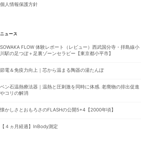
個人情報保護方針
ニュース
SOWAKA FLOW 体験レポート（レビュー）西武国分寺・拝島線小
川駅の足つぼ＋足裏ゾーンセラピー【東京都小平市】
節電＆免疫力向上｜芯から温まる陶器の湯たんぽ
ベン石温熱療法器｜温熱と圧刺激を同時に体感. 老廃物の排出促進
やコリの解消
懐かしさとおもろさのFLASHの公開5+4【2000年頃】
【４ヵ月経過】InBody測定